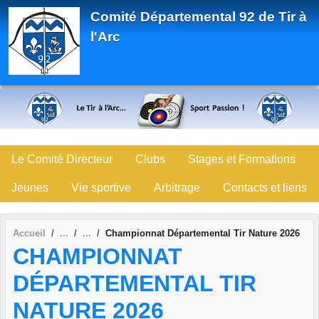
Panneau de gestion des cookies
Comité Départemental 92 de Tir à
l'Arc
Le Comité Directeur
Clubs
Stages et Formations
Jeunes
Vie sportive
Arbitrage
Contacts et liens
Accueil
Championnat Départemental Tir Nature 2026
CHAMPIONNAT
DÉPARTEMENTAL TIR
NATURE 2026