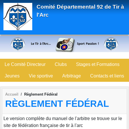
Panneau de gestion des cookies
Comité Départemental 92 de Tir à
l'Arc
Le Comité Directeur
Clubs
Stages et Formations
Jeunes
Vie sportive
Arbitrage
Contacts et liens
Accueil
Règlement Fédéral
RÈGLEMENT FÉDÉRAL
Le version complète du manuel de l'arbitre se trouve sur le
site de fédération française de tir à l'arc