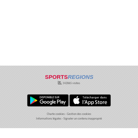
SPORTS
REGIONS
142865
visites
Charte cookies
Gestion des cookies
Informations légales
Signaler un contenu inapproprié