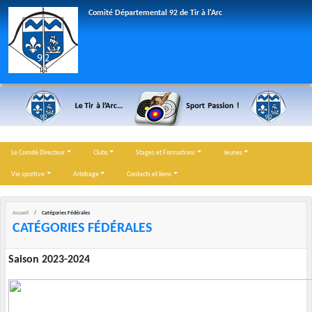
Panneau de gestion des cookies
Comité Départemental 92 de Tir à l'Arc
Le Comité Directeur
Clubs
Stages et Formations
Jeunes
Vie sportive
Arbitrage
Contacts et liens
Accueil
Catégories Fédérales
CATÉGORIES FÉDÉRALES
Saison 2023-2024