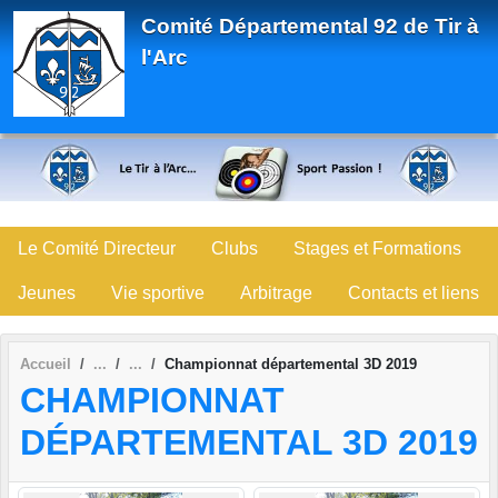
Panneau de gestion des cookies
Comité Départemental 92 de Tir à
l'Arc
Le Comité Directeur
Clubs
Stages et Formations
Jeunes
Vie sportive
Arbitrage
Contacts et liens
Accueil
Championnat départemental 3D 2019
CHAMPIONNAT
DÉPARTEMENTAL 3D 2019