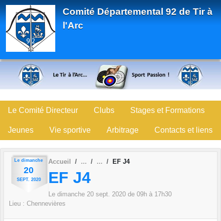
Panneau de gestion des cookies
Comité Départemental 92 de Tir à
l'Arc
Le Comité Directeur
Clubs
Stages et Formations
Jeunes
Vie sportive
Arbitrage
Contacts et liens
Le
dimanche
Accueil
EF J4
20
EF J4
SEPT.
2020
Le
dimanche
20
sept.
2020
de 09h à 17h30
Lieu :
Chennevières