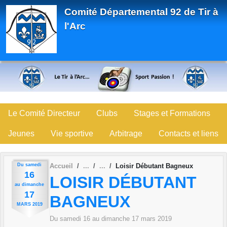
Panneau de gestion des cookies
Comité Départemental 92 de Tir à
l'Arc
Le Comité Directeur
Clubs
Stages et Formations
Jeunes
Vie sportive
Arbitrage
Contacts et liens
Du
samedi
Accueil
Loisir Débutant Bagneux
16
LOISIR DÉBUTANT
au
dimanche
17
BAGNEUX
MARS
2019
Du
samedi
16
au
dimanche
17
mars
2019