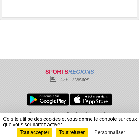
SPORTS
REGIONS
142812
visites
Charte cookies
Gestion des cookies
Ce site utilise des cookies et vous donne le contrôle sur ceux
Informations légales
Signaler un contenu inapproprié
que vous souhaitez activer
Tout accepter
Tout refuser
Personnaliser
Envie de participer ?
Connexion