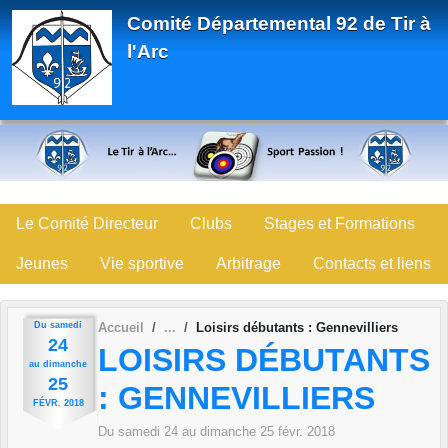
Panneau de gestion des cookies
Comité Départemental 92 de Tir à
l'Arc
Le Comité Directeur
Clubs
Stages et Formations
Jeunes
Vie sportive
Arbitrage
Contacts et liens
Du
samedi
Accueil
Loisirs débutants : Gennevilliers
24
LOISIRS DÉBUTANTS
au
dimanche
25
: GENNEVILLIERS
FÉVR.
2018
Du
samedi
24
au
dimanche
25
févr.
2018