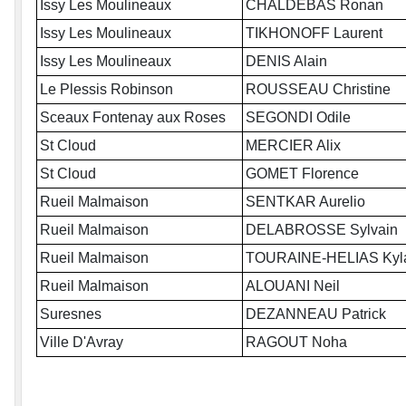
Issy Les Moulineaux
CHALDEBAS Ronan
Issy Les Moulineaux
TIKHONOFF Laurent
Issy Les Moulineaux
DENIS Alain
Le Plessis Robinson
ROUSSEAU Christine
Sceaux Fontenay aux Roses
SEGONDI Odile
St Cloud
MERCIER Alix
St Cloud
GOMET Florence
Rueil Malmaison
SENTKAR Aurelio
Rueil Malmaison
DELABROSSE Sylvain
Rueil Malmaison
TOURAINE-HELIAS Kyl
Rueil Malmaison
ALOUANI Neil
Suresnes
DEZANNEAU Patrick
Ville D'Avray
RAGOUT Noha