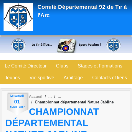
Panneau de gestion des cookies
Comité Départemental 92 de Tir à
l'Arc
Le Comité Directeur
Clubs
Stages et Formations
Jeunes
Vie sportive
Arbitrage
Contacts et liens
Le
samedi
Accueil
01
Championnat départemental Nature Jabline
AVRIL
2017
CHAMPIONNAT
DÉPARTEMENTAL