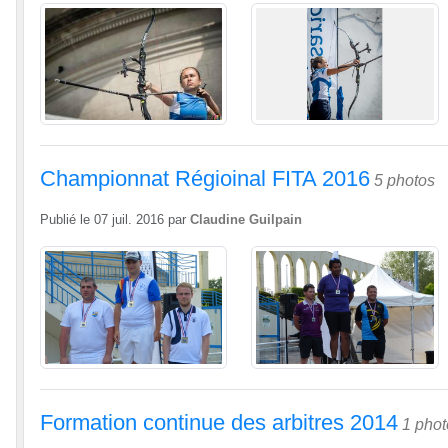
Championnat Régioinal FITA 2016
5 photos
Publié le
07 juil. 2016
par
Claudine Guilpain
Formation continue des arbitres 2014
1 phot