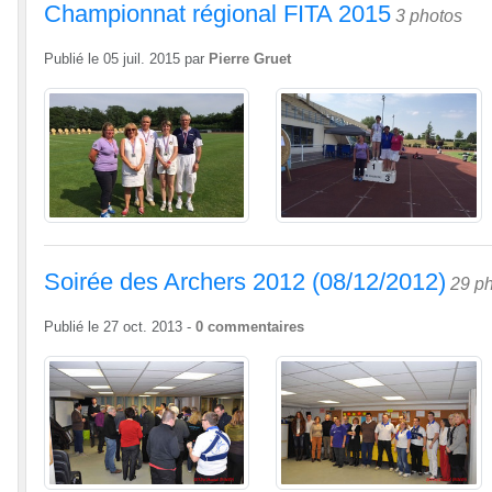
Championnat régional FITA 2015
3 photos
Publié le
05 juil. 2015
par
Pierre Gruet
Soirée des Archers 2012 (08/12/2012)
29 p
Publié le
27 oct. 2013
-
0
commentaires