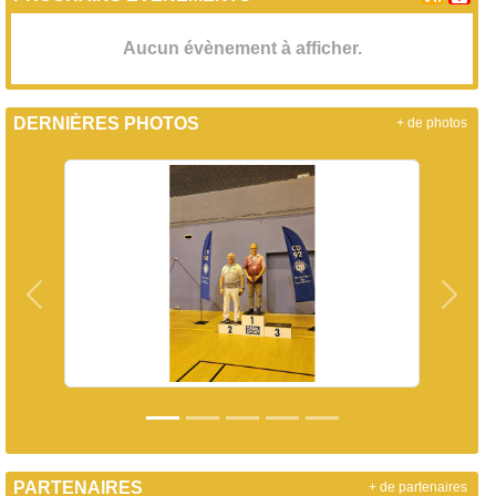
Aucun évènement à afficher.
DERNIÈRES PHOTOS
+ de photos
Précedent
Suiva
PARTENAIRES
+ de partenaires